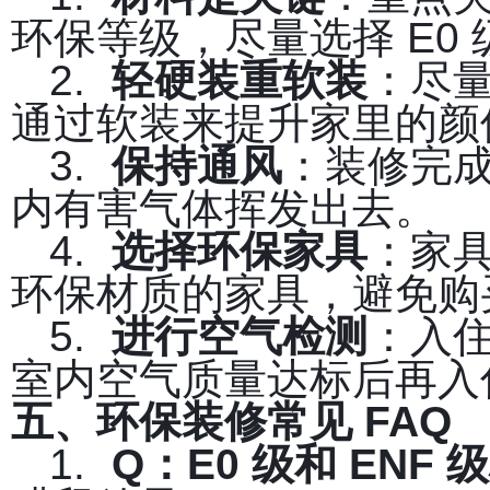
环保等级，尽量选择 E0
2.
轻硬装重软装
：尽
通过软装来提升家里的颜
3.
保持通风
：装修完
内有害气体挥发出去。
4.
选择环保家具
：家
环保材质的家具，避免购
5.
进行空气检测
：入
室内空气质量达标后再入
五、环保装修常见 FAQ
1.
Q
：E0 级和 ENF