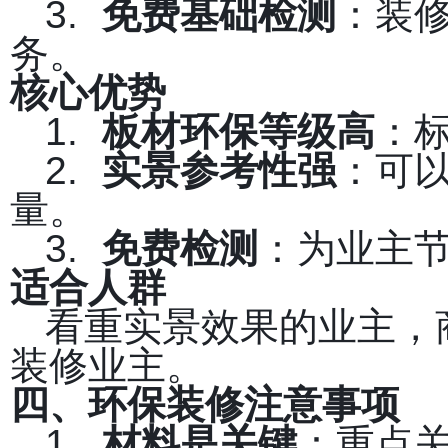
3.
免费基础检测
：装
务。
核心优势
1.
板材环保等级高
：标
2.
实景参考性强
：可
量。
3.
免费检测
：为业主
适合人群
看重实景效果的业主，
装修业主。
四、环保装修注意事项
1.
材料是关键
：重点