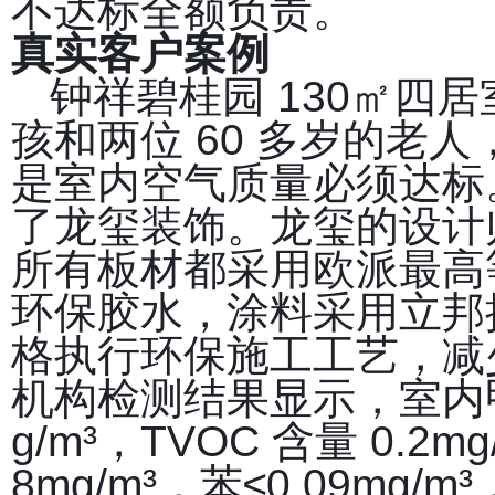
不达标全额负责。
真实客户案例
钟祥碧桂园 130㎡四
孩和两位 60 多岁的老
是室内空气质量必须达标
了龙玺装饰。龙玺的设计师
所有板材都采用欧派最高
环保胶水，涂料采用立邦
格执行环保施工工艺，减
机构检测结果显示，室内甲醛含
g/m³，TVOC 含量 0.
8mg/m³，苯≤0.09mg/