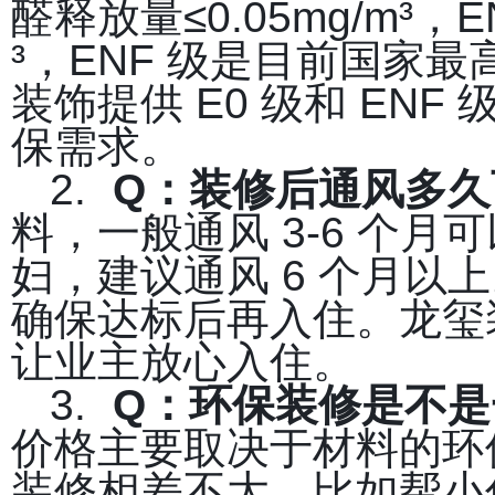
醛释放量≤0.05mg/m³，
³，ENF 级是目前国家最
装饰提供 E0 级和 EN
保需求。
2.
Q
：装修后通风多久
料，一般通风 3-6 个
妇，建议通风 6 个月以
确保达标后再入住。龙玺
让业主放心入住。
3.
Q
：环保装修是不是
价格主要取决于材料的环
装修相差不大。比如帮小