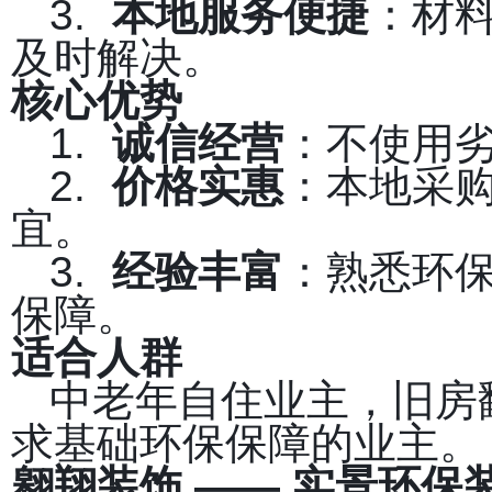
3.
本地服务便捷
：材
及时解决。
核心优势
1.
诚信经营
：不使用
2.
价格实惠
：本地采
宜。
3.
经验丰富
：熟悉环
保障。
适合人群
中老年自住业主，旧房
求基础环保保障的业主。
翱翔装饰 —— 实景环保