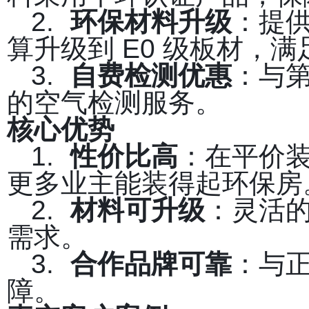
2.
环保材料升级
：提
算升级到 E0 级板材，
3.
自费检测优惠
：与
的空气检测服务。
核心优势
1.
性价比高
：在平价
更多业主能装得起环保房
2.
材料可升级
：灵活
需求。
3.
合作品牌可靠
：与
障。