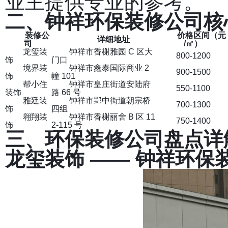
业主提供专业的参考。
二、钟祥环保装修公司核
装修公
价格区间（元
详细地址
司
/㎡）
龙玺装
钟祥市香榭雅园 C 区大
800-1200
饰
门口
境界装
钟祥市鑫泰国际商业 2
900-1500
饰
幢 101
帮小住
钟祥市皇庄街道安陆府
550-1100
装饰
路 66 号
雅廷装
钟祥市郢中街道朝宗桥
700-1300
饰
四组
翱翔装
钟祥市香榭丽舍 B 区 11
750-1400
饰
2-115 号
三、环保装修公司盘点详
龙玺装饰 —— 钟祥环保