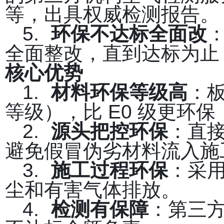
等，出具权威检测报告。
5.
环保不达标全面改
全面整改，直到达标为止
核心优势
1.
材料环保等级高
：板
等级），比 E0 级更环
2.
源头把控环保
：直
避免假冒伪劣材料流入施
3.
施工过程环保
：采
尘和有害气体排放。
4.
检测有保障
：第三