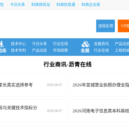
包
今日头条
科商排名站
科商信息通
科商企业库
|
|
|
|
|
违规反馈
VIP
技术中心
今日头条
行业在线
会展资讯
产品动
技术专利
产品动态
市场观察
行业在线
工程机
动态
会展
行业商讯-沥青在线
地家长真实选择参考
2026年宣城营业执照办理
2026.08.07
格局与关键技术指标分
2026河南电子信息类本科高
2026.08.07