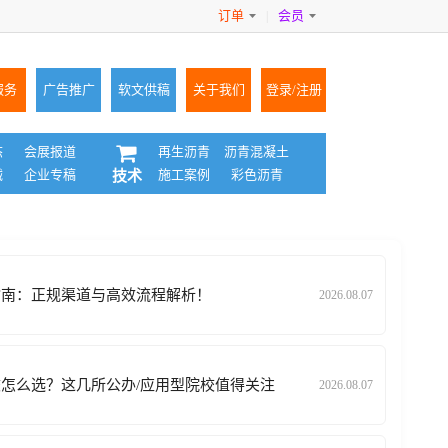
订单
会员
|
服务
广告推广
软文供稿
关于我们
登录/注册
态
会展报道
再生沥青
沥青混凝土
械
企业专稿
施工案例
彩色沥青
技术
全指南：正规渠道与高效流程解析！
2026.08.07
校怎么选？这几所公办/应用型院校值得关注
2026.08.07