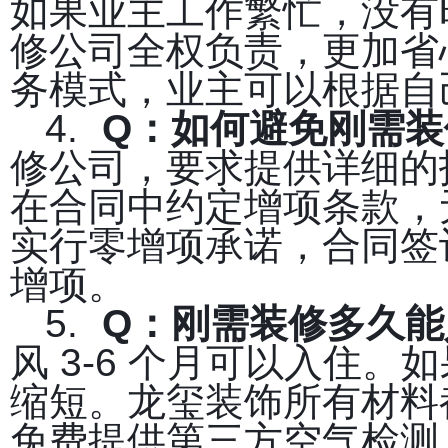
如果业主工作繁忙，没有
修公司全权负责，更加省
务模式，业主可以根据自
4.
Q
：如何避免刚需装
修公司，要求提供详细的
在合同中约定增项条款，
实行零增项承诺，合同签
增项。
5.
Q
：刚需装修多久能
风 3-6 个月可以入住
缩短。龙玺装饰所有材料都
免费提供第三方空气检测