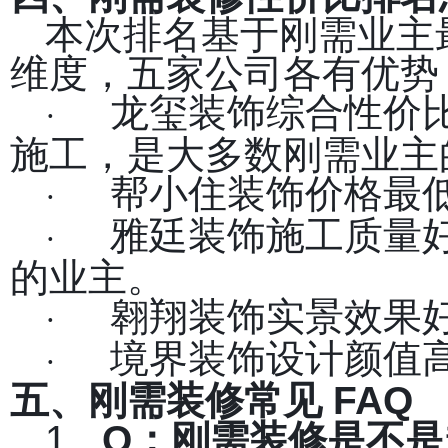
本次排名基于刚需业主
维度，五家公司各有优势
龙玺装饰综合性价比
·
施工，是大多数刚需业主
帮小住装饰价格最
·
雅廷装饰施工质量
·
的业主。
翱翔装饰实景效果
·
境界装饰设计颜值
·
五、刚需装修常见 FAQ
1.
Q
：刚需装修是不是