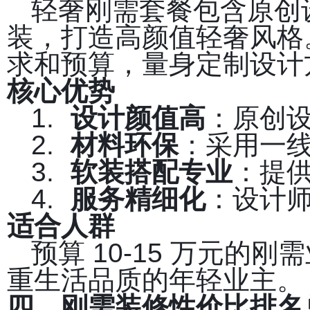
轻奢刚需套餐包含原创
装，打造高颜值轻奢风格
求和预算，量身定制设计
核心优势
1.
设计颜值高
：原创
2.
材料环保
：采用一
3.
软装搭配专业
：提
4.
服务精细化
：设计
适合人群
预算 10-15 万元
重生活品质的年轻业主。
四、刚需装修性价比排名