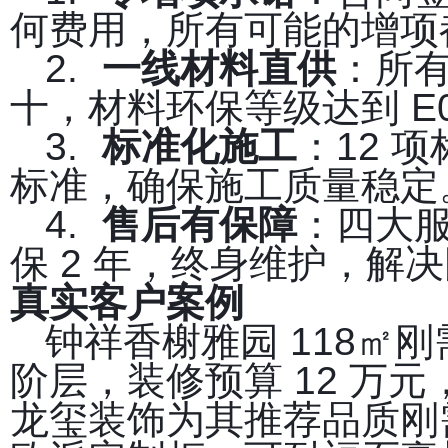
何费用，所有可能的增项
2.
一线材料直供
：所
十，材料环保等级达到 E
3.
标准化施工
：12 
标准，确保施工质量稳定
4.
售后有保障
：四大服
保 2 年，终身维护，解
真实客户案例
钟祥香榭雅园 118㎡
阶层，装修预算 12 万
龙玺装饰为其推荐品质刚需