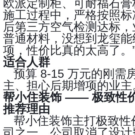
欧派定制柜、可耐福石膏
施工过程中，严格按照标
后第三方空气检测达标，
普通材料，没想到龙玺能
项，性价比真的太高了。
适合人群
预算 8-15 万元的
主、担心后期增项的业主
帮小住装饰 —— 极致性
推荐理由
帮小住装饰主打极致性
司之一。公司取消了设计