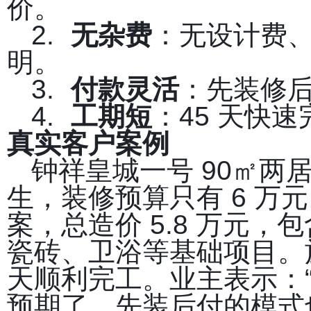
价。
2.
无杂费
：无设计费
明。
3.
付款灵活
：先装修
4.
工期短
：45 天快
真实客户案例
钟祥皇城一号 90㎡
生，装修预算只有 6 万
案，总造价 5.8 万元
瓷砖、卫浴等基础项目。
天顺利完工。业主表示：
预期了，先装后付的模式