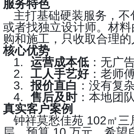
服务特色
主打基础硬装服务，不
或者找独立设计师。材料
购和施工，只收取合理的
核心优势
1.
运营成本低
：无广
2.
工人手艺好
：老师
3.
报价直白
：没有复
4.
售后及时
：本地团队
真实客户案例
钟祥莫愁佳苑 102㎡
层，预算 10 万元，希