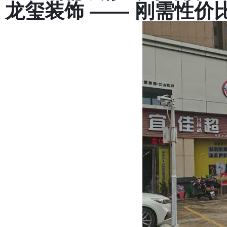
龙玺装饰 —— 刚需性价