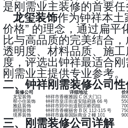
是刚需业主装修的首要任
龙玺装饰
作为钟祥本土
价格” 的理念，通过扁
比与高品质的完美结合，
透明度、材料品质、施工
度，评选出钟祥最适合刚
刚需业主提供专业参考。
二、钟祥刚需装修公司性
装修公司
详细地址
价
龙玺装饰
钟祥市香榭雅园 C 区大门口
80
帮小住装饰
钟祥市皇庄街道安陆府路 66 号
55
雅廷装饰
钟祥市郢中街道朝宗桥四组
70
翱翔装饰
钟祥市香榭丽舍 B 区 112-115 号
75
境界装饰
钟祥市鑫泰国际商业 2 幢 101
90
三、刚需装修公司详解