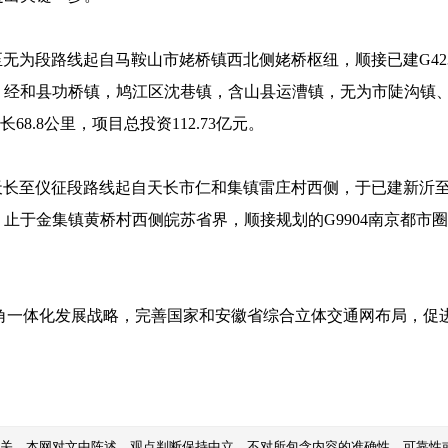
县至无为段路线起自马鞍山市姥桥镇西北侧姥桥枢纽，顺接已建G4
、经和县功桥镇，鸠江区沈巷镇，含山县运漕镇，无为市陡沟镇
68.8公里，项目总投资112.73亿元。
省天长至仪征段路线起自天长市仁和集镇雷庄村西侧，于已建新沂至
于金集镇黄桥村西侧皖苏省界，顺接规划的G9904南京都市圈
角一体化发展战略，完善国家和安徽省综合立体交通网布局，促
无关。本网对文中陈述、观点判断保持中立，不对所包含内容的准确性、可靠性