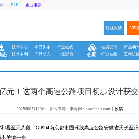
司
B2B
企业推荐
|
|
|
违规反馈
VIP
技术中心
今日头条
行业在线
会展资讯
产品动
技术专利
产品动态
市场观察
行业在线
工程机
动态
会展
息
.19亿元！这两个高速公路项目初步设计获
2025年05月09日 新闻来源：沥青网 sinoasphalt.com |
投稿
徽省和县至无为段、G9904南京都市圈环线高速公路安徽省天长
迈出关键一步。