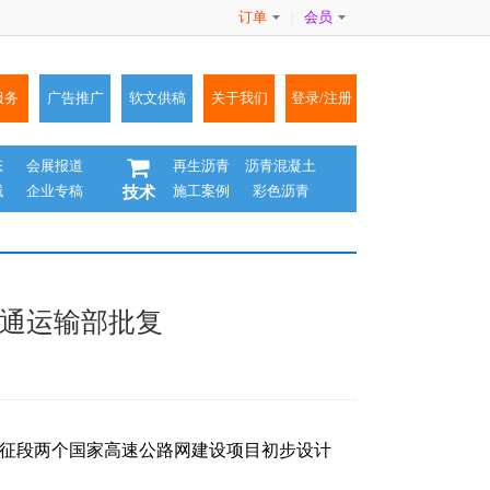
订单
会员
|
服务
广告推广
软文供稿
关于我们
登录/注册
态
会展报道
再生沥青
沥青混凝土
械
企业专稿
施工案例
彩色沥青
技术
交通运输部批复
至仪征段两个国家高速公路网建设项目初步设计