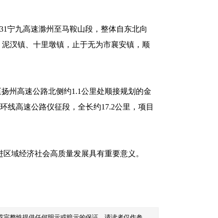
231宁九高速滁州至马鞍山段，整体自东北向
、泥汊镇、十里墩镇，止于无为市襄安镇，顺
扬州高速公路北侧约1.1公里处顺接规划的金
环线高速公路仪征段，全长约17.2公里，项目
进区域经济社会高质量发展具有重要意义。
或完整性提供任何明示或暗示的保证。请读者仅作参