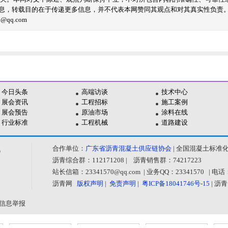
息，转载目的在于传递更多信息，并不代表本网赞同其观点和对其真实性负责
qq.com
今日头条
高端访谈
技术中心
展会资讯
工程招标
施工案例
展会预告
原油市场
涂料在线
行业标准
工程机械
道路建设
合作单位：
广东省沥青混凝土供应链协会
| 全国混凝土标准
讯
沥青综合群：112171208 | 沥青销售群：74217223
站长信箱：23341570@qq.com | 业务QQ：23341570 | 
沥青网
版权声明
|
免责声明
|
粤ICP备18041746号-15
| 沥
网
不良信息举报