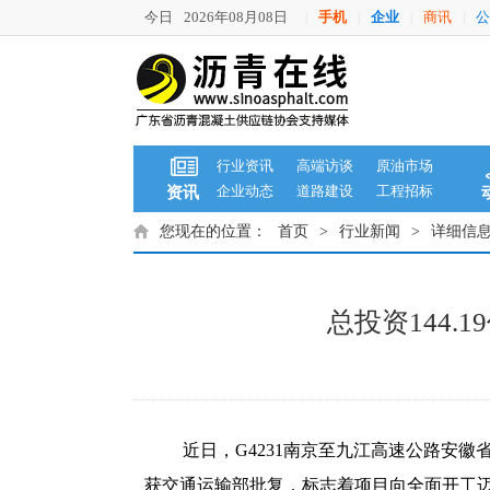
今日
2026年08月08日
手机
企业
商讯
公
|
|
|
|
行业资讯
高端访谈
原油市场
企业动态
道路建设
工程招标
资讯
您现在的位置：
首页
>
行业新闻
>
详细信
总投资144
近日，G4231南京至九江高速公路安
获交通运输部批复，标志着项目向全面开工