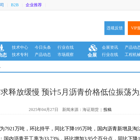
司
B2B
企业推荐
|
|
|
违规反馈
VIP
技术中心
今日头条
行业在线
会展资讯
产品动
技术专利
产品动态
市场观察
行业在线
工程机
动态
会展
息
需求释放缓慢 预计5月沥青价格低位振荡为
2025年04月27日 新闻来源：海证期货 |
投稿
为7921万吨，环比持平，同比下降195万吨，国内沥青新增及淘汰
万吨；国内沥青开工率为33.73%，环比增加3.95个百分点，同比下