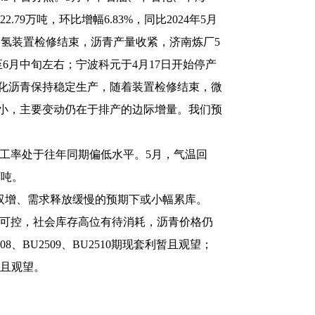
222.79万吨，环比增幅6.83%，同比2024年5月
油加氢装置检修结束，沥青产量收紧，济南炼厂5
月中旬左右；宁波科元于4月17日开始停产
化沥青保持稳定生产，随着装置检修结束，
微
小，主要变动仍在于排产的边际增量。我们预
工率处于往年同期偏低水平。5月，气温回
万吨。
双增、需求释放缓慢的预期下或小幅累库。
存可控，社会库存高位有待消耗，沥青价格仍
8、BU2509、BU2510期现套利暂且观望；
且观望。