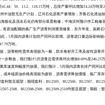
至41.44、50、13.2、118.15万吨，总排产量环比增加14.24万吨至
5月，温州中油暂无生产计划，辽河石化沥青产量增加；齐鲁石化渣
海炼化及茂名石化仍有部分装置检修；中海滨州预计停工检修至6
，有
原油
配额的炼厂生产沥青利润逐渐修复，东方华龙、岚桥石
因此，5月国内沥青计划排产同环比双增。沥青进口量边际影响较
7.79万吨。
释放，沥青刚性需求表现较为一般，防水卷材开工率及改性沥青开
释放，我们预计5月沥青总需求将环比增加8.69%至246.23
库累库速度和幅度均放缓。我们预计，5月国内沥青在排产同环比
主，成本端原油价格表现较为疲软，沥青需求释放缓慢，炼厂库
观望；期现套利：BU2505、BU2506、BU2507、BU250
2507-2508、BU2508-2509、BU2509-2510均暂且观望；
期权
：暂