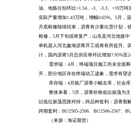
油、地炼分别环比+1.54、-3、-3.3、+19万吨
实际产量增加1.43万吨，增幅0.65%。
月底检修陆续结束，沥青有少量出货计划，镇
检修，5月下旬或将复产，山东及河北地炼中
单机器人
河北鑫海沥青开工或将有所提升。
计，国内沥青5月总供应将环比增加7.95%至24
需求端：4月，终端项目施工尚未全面
升，部分地区存在终端动工迹象，需求有望进一步
库存端：4月炼厂沥青小幅去库，社会
整体来看，5月，沥青价格低位振荡为
以低位振荡思路对待；跨品种套利：沥青裂解套利暂且
跨期套利：BU2505-2506、BU2506-2507、BU
（来源：海证期货）