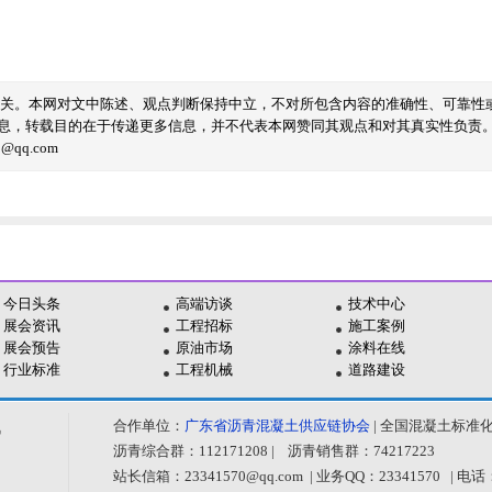
无关。本网对文中陈述、观点判断保持中立，不对所包含内容的准确性、可靠性
息，转载目的在于传递更多信息，并不代表本网赞同其观点和对其真实性负责
qq.com
今日头条
高端访谈
技术中心
展会资讯
工程招标
施工案例
展会预告
原油市场
涂料在线
行业标准
工程机械
道路建设
合作单位：
广东省沥青混凝土供应链协会
| 全国混凝土标准
讯
沥青综合群：112171208 | 沥青销售群：74217223
站长信箱：23341570@qq.com | 业务QQ：23341570 | 