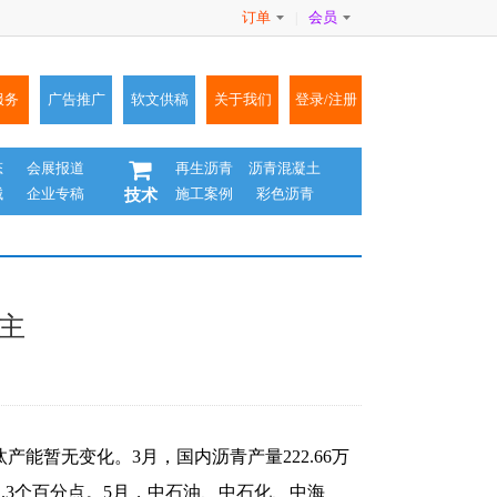
订单
会员
|
服务
广告推广
软文供稿
关于我们
登录/注册
态
会展报道
再生沥青
沥青混凝土
械
企业专稿
施工案例
彩色沥青
技术
主
产能暂无变化。3月，国内沥青产量222.66万
降1.3个百分点。5月，中石油、中石化、中海