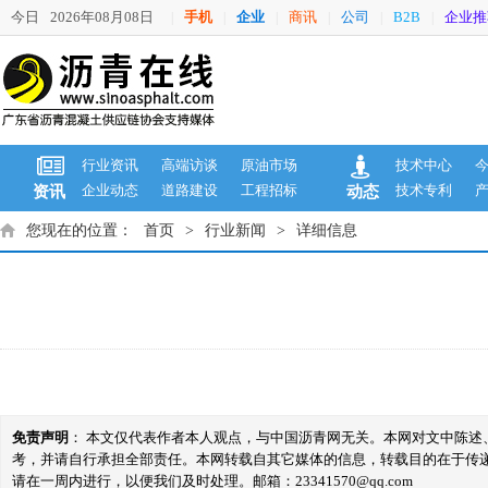
今日
2026年08月08日
手机
企业
商讯
公司
B2B
企业推
|
|
|
|
|
|
行业资讯
高端访谈
原油市场
技术中心
企业动态
道路建设
工程招标
技术专利
资讯
动态
您现在的位置：
首页
>
行业新闻
>
详细信息
免责声明
： 本文仅代表作者本人观点，与中国沥青网无关。本网对文中陈
考，并请自行承担全部责任。本网转载自其它媒体的信息，转载目的在于传
请在一周内进行，以便我们及时处理。邮箱：23341570@qq.com