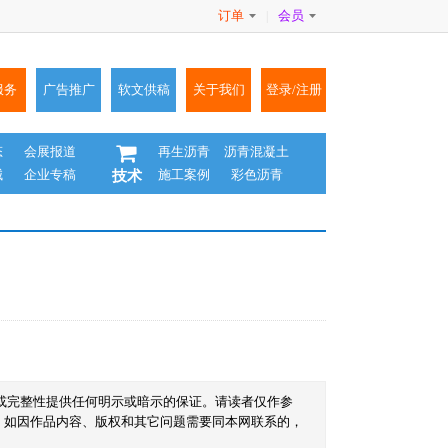
订单
会员
|
服务
广告推广
软文供稿
关于我们
登录/注册
态
会展报道
再生沥青
沥青混凝土
械
企业专稿
施工案例
彩色沥青
技术
或完整性提供任何明示或暗示的保证。请读者仅作参
。如因作品内容、版权和其它问题需要同本网联系的，