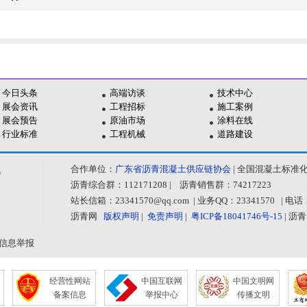
今日头条
高端访谈
技术中心
展会资讯
工程招标
施工案例
展会预告
原油市场
涂料在线
行业标准
工程机械
道路建设
合作单位：
广东省沥青混凝土供应链协会
| 全国混凝土标准
讯
沥青综合群：112171208 | 沥青销售群：74217223
站长信箱：23341570@qq.com | 业务QQ：23341570 | 
沥青网
版权声明
|
免责声明
|
粤ICP备18041746号-15
| 沥
网
不良信息举报
经营性网站
中国互联网
中国文明网
备案信息
举报中心
传播文明