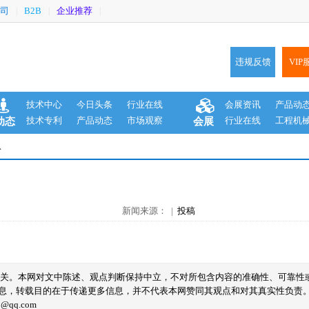
司
B2B
企业推荐
|
|
|
违规反馈
VIP
技术中心
今日头条
行业在线
会展资讯
产品动
技术专利
产品动态
市场观察
行业在线
工程机
动态
会展
息
新闻来源： |
投稿
无关。本网对文中陈述、观点判断保持中立，不对所包含内容的准确性、可靠性
息，转载目的在于传递更多信息，并不代表本网赞同其观点和对其真实性负责
qq.com