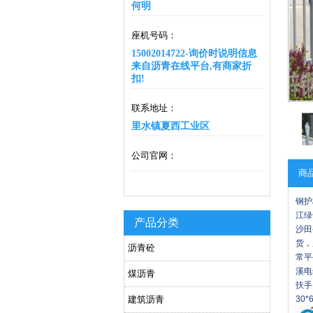
何明
座机号码：
15002014722-询价时说明信息
来自沥青在线平台,有商家折
扣!
联系地址：
里水镇夏西工业区
公司官网：
商
钢护
江绿
产品分类
沙田
货，
沥青砼
常平
溪电
煤沥青
扶手
建筑沥青
30