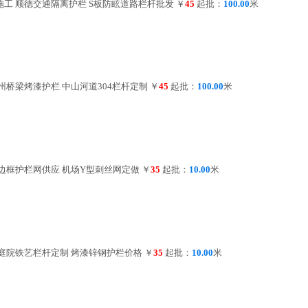
工 顺德交通隔离护栏 S板防眩道路栏杆批发
￥
45
起批：
100.00
米
州桥梁烤漆护栏 中山河道304栏杆定制
￥
45
起批：
100.00
米
边框护栏网供应 机场Y型刺丝网定做
￥
35
起批：
10.00
米
庭院铁艺栏杆定制 烤漆锌钢护栏价格
￥
35
起批：
10.00
米