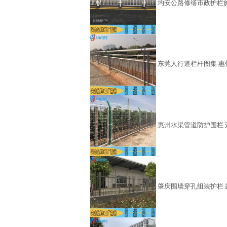
均安公路修缮市政护栏施
东莞人行道栏杆图集 惠
惠州水渠管道防护围栏 
肇庆围墙穿孔组装护栏 