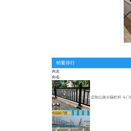
销量排行
向左
向右
定制公路分隔栏杆 斗门