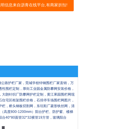
说明信息来自沥青在线平台,有商家折扣!
锌钢公路护栏厂家，莞城学校锌钢围栏厂家直销，万
透性围栏定制，厚街工业园金属防攀网安装价格，
，大朗针织厂防攀网护栏定制，黄江果园围栏网现
石住宅区框架围栏价格，石排停车场围栏网图片，
护栏，桥头钢板切割网，东坑鞋厂菱形铁丝网，清
高度800-1200mm）阳台护栏、防护窗、楼梯
0*80面管32*32横管19方管，玻璃阳台