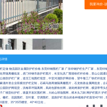
我要询价-
品详情
栏定做 物流园区金属防护栏价格 东莞锌钢围栏厂家 广东锌钢护栏生产厂家，东莞
化带隔离栅批发，虎门锌钢市政护栏图片，长安玩具厂围墙铁栏杆价格，茶山公园通
公路防护栏厂家，道滘工地围栏现货，中堂河涌防护网价格，望牛墩工厂铁栏杆批发
麻涌外资企业双横丝护栏定制，石碣马路两侧隔离栅图片，石龙铁路金属网批发，企
公园防护网现货，洪梅草坪隔离网，凤岗包胶铁丝网，谢岗烤漆护栏网，横沥带弯头
子厂桃型柱护栏，塘厦开发区围栏网，大岭山球场围网，樟木头刀刺 网护栏图片 护栏（
、栅栏、花园围栏、百叶窗、空调围栏、道路护栏 阳台的各种规格护栏面管40*80，阳台4
*60面管、35*35凹槽管、40*40立柱，