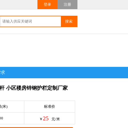
登录
注册
需求
杆 小区楼房锌钢护栏定制厂家
(米)
标准价
25
00
￥
元/米